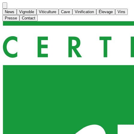
News
Vignoble
Viticulture
Cave
Vinification
Élevage
Vins
Presse
Contact