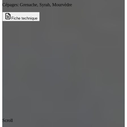
Cépages:
Grenache, Syrah, Mourvèdre
Fiche technique
Scroll