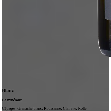
Blanc
La minéralité
Cépages:
Grenache blanc, Roussanne, Clairette, Rolle