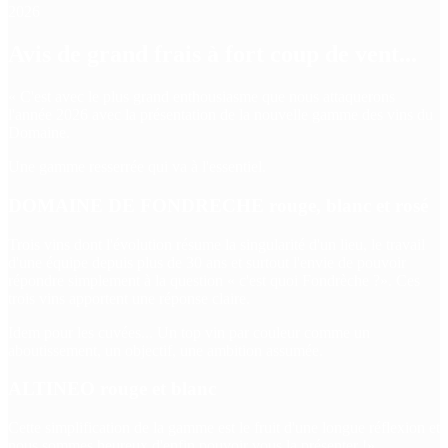
2026
Avis de grand frais à fort coup de vent...
« C'est avec le plus grand enthousiasme que nous attaquerons
l'année 2026 avec la présentation de la nouvelle gamme des vins du
Domaine.
Une gamme resserrée qui va à l'essentiel.
DOMAINE DE FONDRECHE rouge, blanc et rosé
Trois vins dont l'évolution résume la singularité d'un lieu, le travail
d'une équipe depuis plus de 30 ans et surtout l'envie de pouvoir
répondre simplement à la question « c'est quoi Fondrèche ?». Ces
trois vins apportent une réponse claire.
Idem pour les cuvées... Un top vin par couleur comme un
aboutissement, un objectif, une ambition assumée.
ALTINEO rouge et blanc
Cette simplification de la gamme est le fruit d'une longue réflexion et
nous sommes heureux d'enfin pouvoir vous la présenter !»