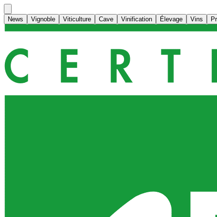
News
Vignoble
Viticulture
Cave
Vinification
Élevage
Vins
P