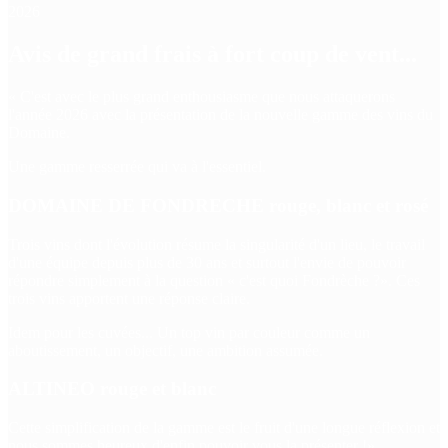
2026
Avis de grand frais à fort coup de vent...
« C'est avec le plus grand enthousiasme que nous attaquerons
l'année 2026 avec la présentation de la nouvelle gamme des vins du
Domaine.
Une gamme resserrée qui va à l'essentiel.
DOMAINE DE FONDRECHE rouge, blanc et rosé
Trois vins dont l'évolution résume la singularité d'un lieu, le travail
d'une équipe depuis plus de 30 ans et surtout l'envie de pouvoir
répondre simplement à la question « c'est quoi Fondrèche ?». Ces
trois vins apportent une réponse claire.
Idem pour les cuvées... Un top vin par couleur comme un
aboutissement, un objectif, une ambition assumée.
ALTINEO rouge et blanc
Cette simplification de la gamme est le fruit d'une longue réflexion et
nous sommes heureux d'enfin pouvoir vous la présenter !»