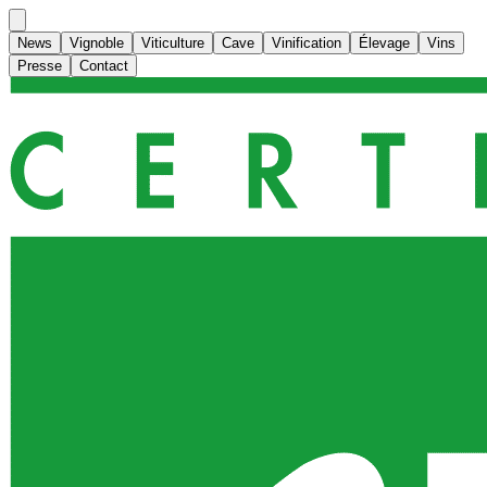
News
Vignoble
Viticulture
Cave
Vinification
Élevage
Vins
Presse
Contact